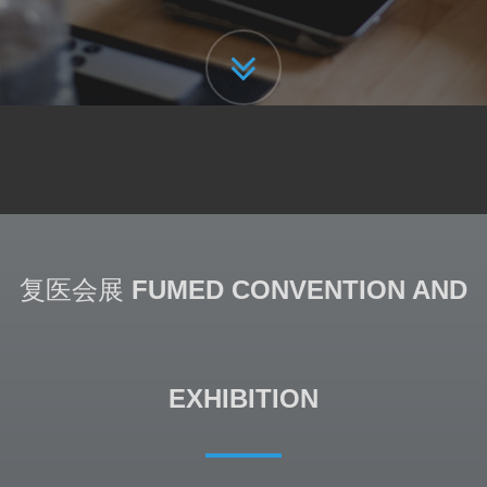
复医会展
FUMED CONVENTION AND
EXHIBITION