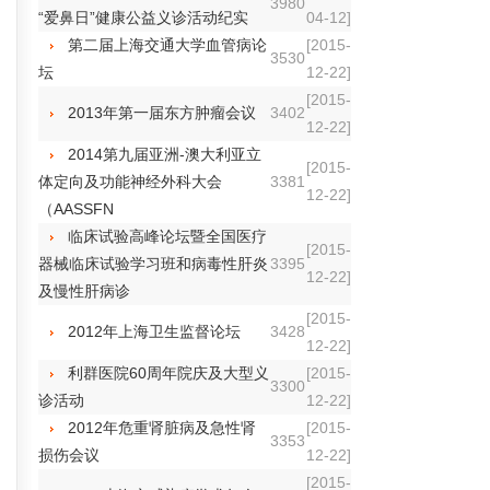
3980
“爱鼻日”健康公益义诊活动纪实
04-12]
第二届上海交通大学血管病论
[2015-
3530
坛
12-22]
[2015-
2013年第一届东方肿瘤会议
3402
12-22]
2014第九届亚洲-澳大利亚立
[2015-
体定向及功能神经外科大会
3381
12-22]
（AASSFN
临床试验高峰论坛暨全国医疗
[2015-
器械临床试验学习班和病毒性肝炎
3395
12-22]
及慢性肝病诊
[2015-
2012年上海卫生监督论坛
3428
12-22]
利群医院60周年院庆及大型义
[2015-
3300
诊活动
12-22]
2012年危重肾脏病及急性肾
[2015-
3353
损伤会议
12-22]
[2015-