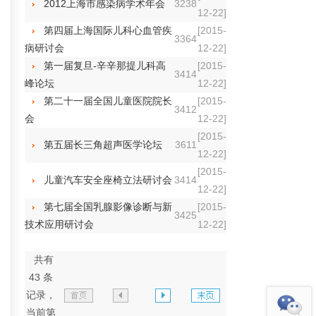
2012上海市感染病学术年会
3238
12-22]
第四届上海国际儿科心血管疾
[2015-
3364
病研讨会
12-22]
第一届复旦-辛辛那提儿科高
[2015-
3414
峰论坛
12-22]
第二十一届全国儿童医院院长
[2015-
3412
会
12-22]
[2015-
第五届长三角超声医学论坛
3611
12-22]
[2015-
儿童汽车安全座椅立法研讨会
3414
12-22]
第七届全国乳腺影像诊断与新
[2015-
3425
技术应用研讨会
12-22]
共有
返回顶部
43 条
记录，
当前第