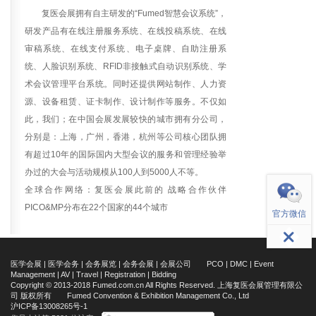
复医
会展拥有自主研发的“Fumed智慧会议系统”，
研发产品有在线注册服务系统、在线投稿系统、在线
审稿系统、在线支付系统、电子桌牌、自助注册系
统、人脸识别系统、RFID非接触式自动识别系统、学
术会议管理平台系统。同时还提供网站制作、人力资
源、设备租赁、证卡制作、设计制作等服务。不仅如
此，我们；在中国会展发展较快的城市拥有分公司，
分别是：上海，广州，香港，杭州等公司核心团队拥
有超过10年的国际国内大型会议的服务和管理经验举
返回顶部
办过的大会与活动规模从100人到5000人不等。
全球合作网络：
复医
会展此前的 战略合作伙伴
PICO&MP分布在22个国家的44个城市
官方微信
医学会展 | 医学会务 | 会务展览 | 会务会展 | 会展公司 PCO | DMC | Event
Management | AV | Travel | Registration | Bidding
Copyright © 2013-2018 Fumed.com.cn All Rights Reserved. 上海复医会展管理有限公
司 版权所有 Fumed Convention & Exhibition Management Co., Ltd
沪ICP备13008265号-1