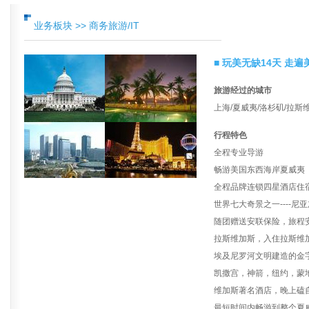
业务板块 >> 商务旅游/IT
■ 玩美无缺14天 走
旅游经过的城市
上海/夏威夷/洛杉矶/拉斯
行程特色
全程专业导游
畅游美国东西海岸夏威夷
全程品牌连锁四星酒店住
世界七大奇景之一----尼
随团赠送安联保险，旅程
拉斯维加斯，入住拉斯维
埃及尼罗河文明建造的金
凯撒宫，神箭，纽约，蒙
维加斯著名酒店，晚上磕
最短时间内畅游到整个夏