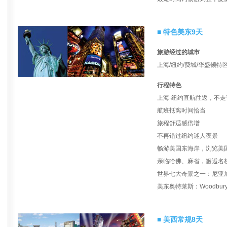
■ 特色美东9天
旅游经过的城市
上海/纽约/费城/华盛顿特
行程特色
上海-纽约直航往返，不
航班抵离时间恰当
旅程舒适感倍增
不再错过纽约迷人夜景
畅游美国东海岸，浏览美
亲临哈佛、麻省，邂逅名
世界七大奇景之一：尼亚
美东奥特莱斯：Woodbu
■ 美西常规8天