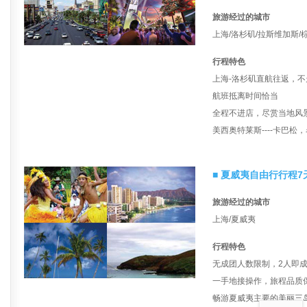
旅游经过的城市
上海/洛杉矶/拉斯维加斯/棕
行程特色
上海-洛杉矶直航往返，
航班抵离时间恰当
全程不进店，尽赏当地风
美西奥特莱斯----卡巴
■ 夏威夷自由行行程7
旅游经过的城市
上海/夏威夷
行程特色
无成团人数限制，2人即
一手地接操作，旅程品质
返回顶部
畅游夏威夷主要的美丽三