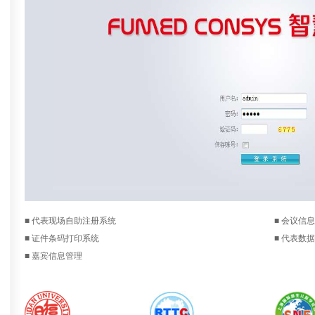
■ 代表现场自助注册系统
■ 会议信
■ 证件条码打印系统
■ 代表数
■ 嘉宾信息管理